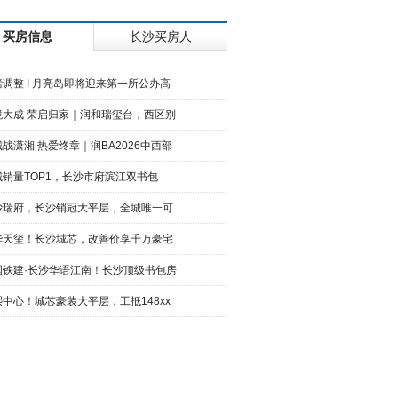
买房信息
长沙买房人
磅调整 I 月亮岛即将迎来第一所公办高
境大成 荣启归家｜润和瑞玺台，西区别
战潇湘 热爱终章｜润BA2026中西部
城销量TOP1，长沙市府滨江双书包
长沙
沙瑞府，长沙销冠大平层，全城唯一可
华天玺！长沙城芯，改善价享千万豪宅
国铁建·长沙华语江南！长沙顶级书包房
熙中心！城芯豪装大平层，工抵148xx
利星宸天奕！开福芯百亩低密大盘，高
00万起上车观沙岭双书包豪宅！【长沙