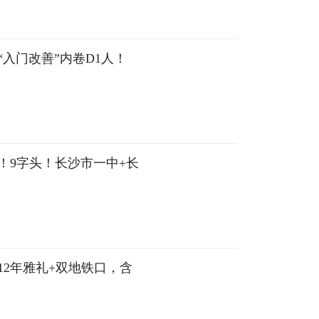
入门改善”内卷D1人！
！9字头！长沙市一中+长
，12年雅礼+双地铁口，含