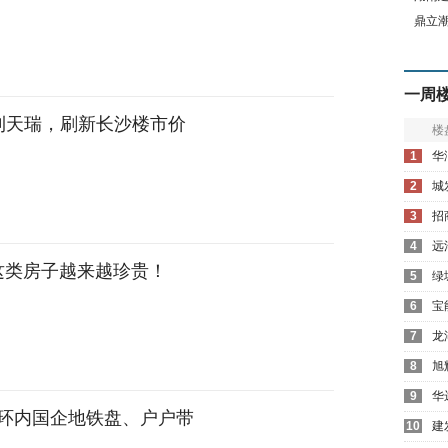
鼎立
一周
保利天瑞，刷新长沙楼市价
楼
1
华
2
城
3
招
4
远
这类房子越来越珍贵！
5
绿
6
宝
7
龙
8
旭
9
华
环内国企地铁盘、户户带
10
建