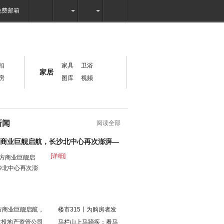
房产
家居
教育
本地
健康
艺术
免费邮箱
扣
家具
卫浴
家居
房
图库
视频
新闻
阅读全部
方商业巨舰启航，长沙北中心再次澎湃—
[详细]
方商业巨舰启航，
楼市315丨为购房者发
建投地产资管公司
马栏山上马蹄疾：看马