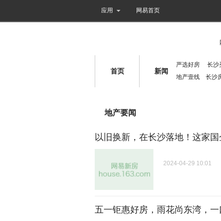
新闻
体育
NBA
娱乐
音乐
游
应用
网易首页
网易房产
滚动新闻
严选好房
长沙
首页
新闻
地产壹线
长沙
地产要闻
以旧换新，在长沙落地！这家国
2024-04-29 10:01
五一钜惠好房，雨花尚东湾，一