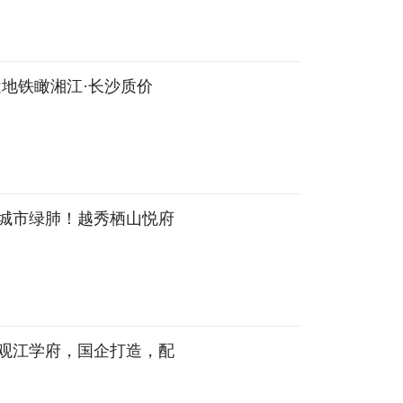
地铁瞰湘江·长沙质价
城市绿肺！越秀栖山悦府
观江学府，国企打造，配