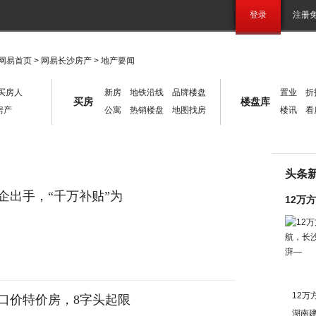
戏
财经
股票
汽车
科技
手机
智能
家电
时尚
直播
文化
旅游
登录
注册
网易首页
>
网易长沙房产
>
地产要闻
买房人
新房
地铁沿线
品牌楼盘
置业
折
买房
楼盘库
房产
公寓
热销楼盘
地图找房
楼讯
看
头条
企出手，“千万补贴”为
12万
12万
口价特价房，8字头起限
湖南