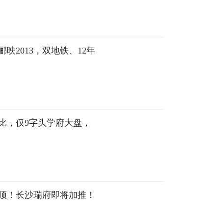
映2013，双地铁、12年
比，仅9字头学府大盘，
登顶！长沙瑞府即将加推！