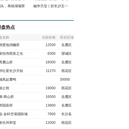
潮头，再续湖湘荣
融华天玺丨距长沙五一
楼盘热点
盘名称
当前价格
所在区域
润置地润樾府
12500
岳麓区
发恒伟西宸之光
8300
望城区
商麓山府
16000
岳麓区
洋红星长沙天铂
11270
雨花区
城凤起麓鸣
30000
能公馆
19000
雨花区
湖·舜山府
16500
岳麓区
辉国宸府
13800
岳麓区
远·金科空港国际城
7800
长沙县
发玖州和玺
12000
雨花区