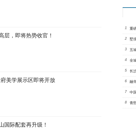
1
重
高层，即将热势收官！
2
墅
3
五城
4
赛
全
5
【
长
学府美学展示区即将开放
6
定
融
7
同
中
8
青
9
元/
保
10
山国际配套再升级！
得
2
绿